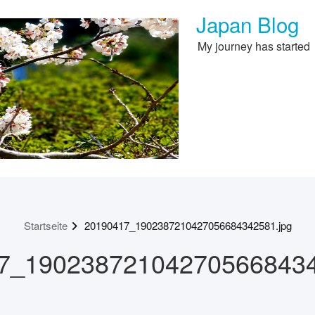
Japan Blog
My journey has started
Startseite
20190417_1902387210427056684342581.jpg
7_190238721042705668434