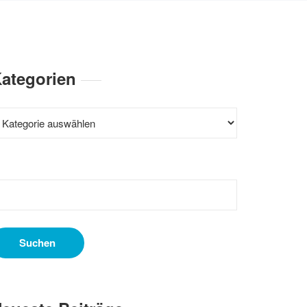
ategorien
ategorien
uchen
ach: