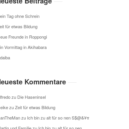
eueste Beiträge
ein Tag ohne Schrein
eit für etwas Bildung
eue Freunde in Roppongi
in Vormittag in Akihabara
daiba
eueste Kommentare
lfredo
zu
Die Haseninsel
eike
zu
Zeit für etwas Bildung
anTheMan
zu
Ich bin zu alt für so nen S$@&¥π
artin und Familie
zu
Ich bin zu alt für so nen