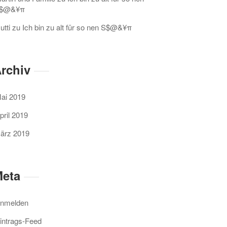
$@&¥π
utti
zu
Ich bin zu alt für so nen S$@&¥π
rchiv
ai 2019
pril 2019
ärz 2019
eta
nmelden
intrags-Feed