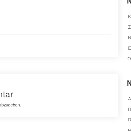
N
K
Z
N
E
O
N
tar
A
abzugeben.
H
D
M