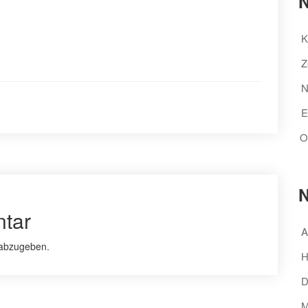
N
K
Z
N
E
O
N
tar
A
abzugeben.
H
D
M