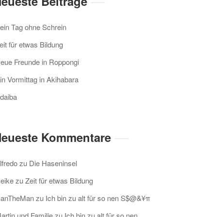
eueste Beiträge
ein Tag ohne Schrein
eit für etwas Bildung
eue Freunde in Roppongi
in Vormittag in Akihabara
daiba
eueste Kommentare
lfredo
zu
Die Haseninsel
eike
zu
Zeit für etwas Bildung
anTheMan
zu
Ich bin zu alt für so nen S$@&¥π
artin und Familie
zu
Ich bin zu alt für so nen