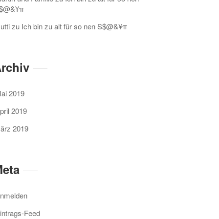
$@&¥π
utti
zu
Ich bin zu alt für so nen S$@&¥π
rchiv
ai 2019
pril 2019
ärz 2019
eta
nmelden
intrags-Feed