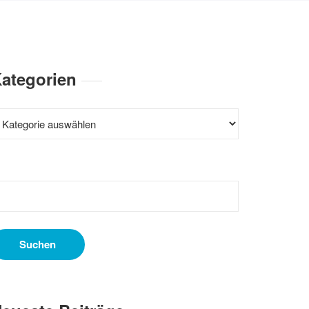
ategorien
ategorien
uchen
ach: