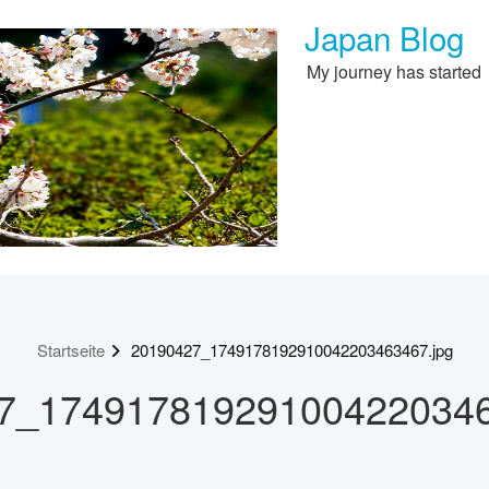
Japan Blog
My journey has started
Startseite
20190427_1749178192910042203463467.jpg
7_174917819291004220346