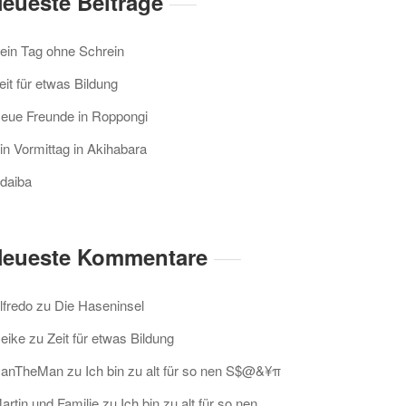
eueste Beiträge
ein Tag ohne Schrein
eit für etwas Bildung
eue Freunde in Roppongi
in Vormittag in Akihabara
daiba
eueste Kommentare
lfredo
zu
Die Haseninsel
eike
zu
Zeit für etwas Bildung
anTheMan
zu
Ich bin zu alt für so nen S$@&¥π
artin und Familie
zu
Ich bin zu alt für so nen