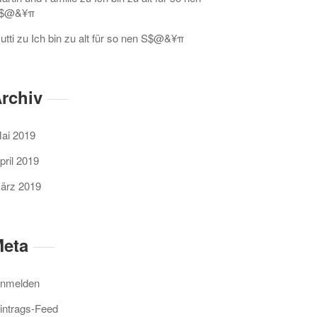
$@&¥π
utti
zu
Ich bin zu alt für so nen S$@&¥π
rchiv
ai 2019
pril 2019
ärz 2019
eta
nmelden
intrags-Feed