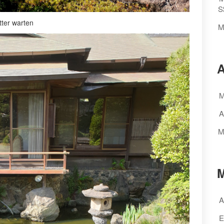
S
utter warten
M
A
M
A
M
M
A
E