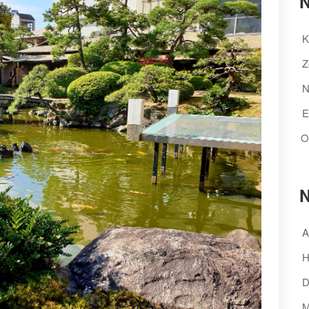
N
K
Z
N
E
O
N
A
H
D
M