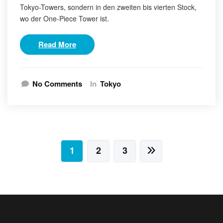
Tokyo-Towers, sondern in den zweiten bis vierten Stock,
wo der One-Piece Tower ist.
Read More
No Comments
In
Tokyo
Seitennummerierung
1
2
3
der
Beiträge