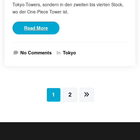
Tokyo-Towers, sondern in den zweiten bis vierten Stock,
wo der One-Piece Tower ist.
Read More
No Comments
In
Tokyo
Seitennummerierung
1
2
der
Beiträge