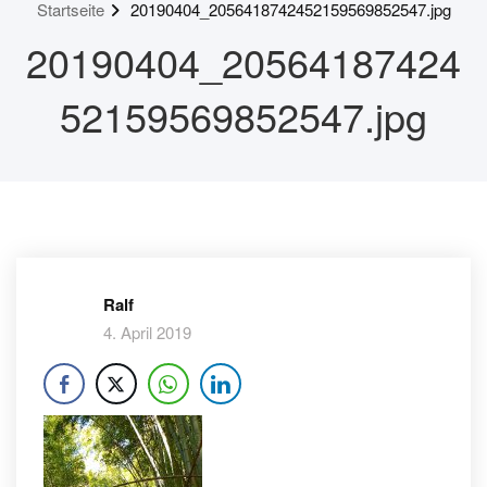
Startseite
20190404_2056418742452159569852547.jpg
20190404_20564187424
52159569852547.jpg
Ralf
4. April 2019