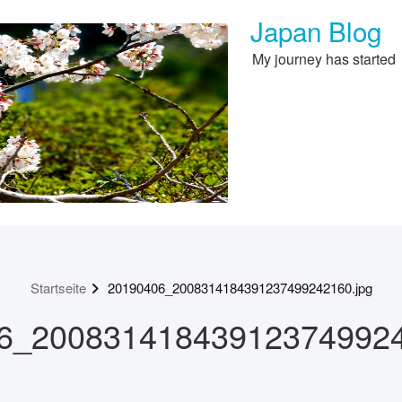
Japan Blog
My journey has started
Startseite
20190406_2008314184391237499242160.jpg
6_200831418439123749924