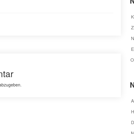
N
K
Z
N
E
O
tar
N
abzugeben.
A
H
D
M