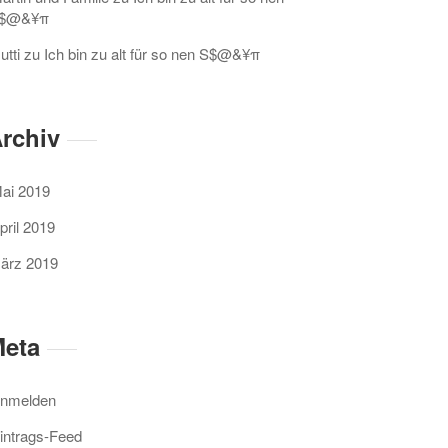
$@&¥π
utti
zu
Ich bin zu alt für so nen S$@&¥π
rchiv
ai 2019
pril 2019
ärz 2019
eta
nmelden
intrags-Feed