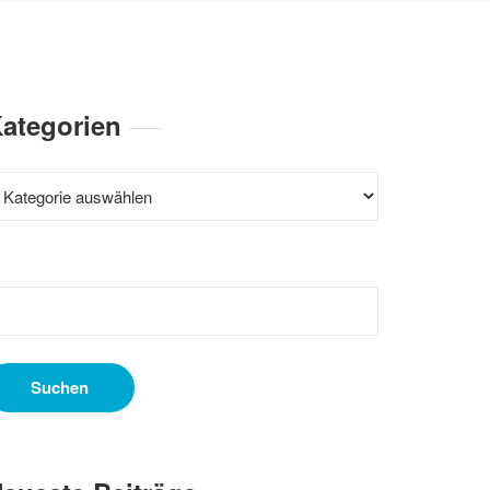
ategorien
ategorien
uchen
ach: