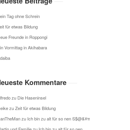
eueste Beiträge
ein Tag ohne Schrein
eit für etwas Bildung
eue Freunde in Roppongi
in Vormittag in Akihabara
daiba
eueste Kommentare
lfredo
zu
Die Haseninsel
eike
zu
Zeit für etwas Bildung
anTheMan
zu
Ich bin zu alt für so nen S$@&¥π
artin und Familie
zu
Ich bin zu alt für so nen