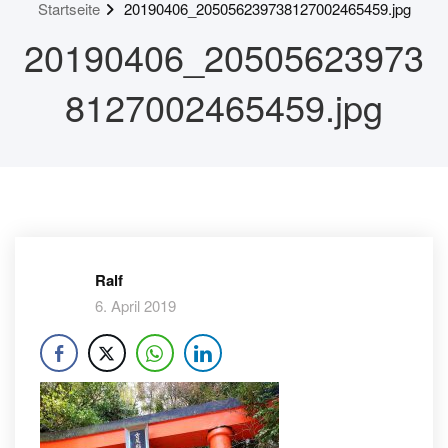
Startseite
20190406_205056239738127002465459.jpg
20190406_20505623973
8127002465459.jpg
Ralf
6. April 2019