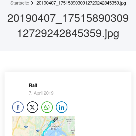
Startseite
20190407_1751589030912729242845359.jpg
20190407_17515890309
12729242845359.jpg
Ralf
7. April 2019