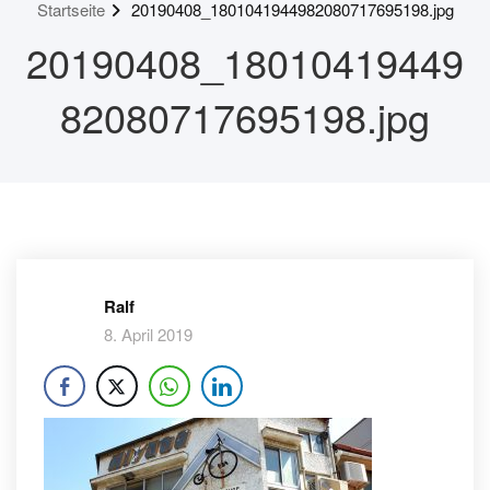
Startseite
20190408_1801041944982080717695198.jpg
20190408_18010419449
82080717695198.jpg
Ralf
8. April 2019