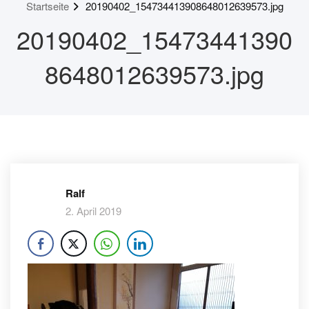
Startseite
20190402_154734413908648012639573.jpg
20190402_15473441390
8648012639573.jpg
Ralf
2. April 2019