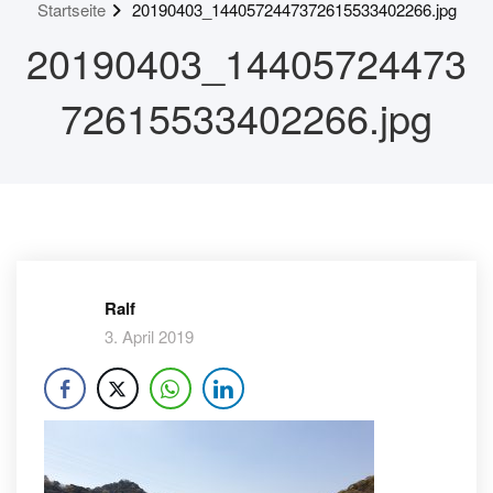
Startseite
20190403_1440572447372615533402266.jpg
20190403_14405724473
72615533402266.jpg
Ralf
3. April 2019