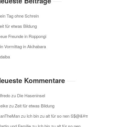
eueste Beiträge
ein Tag ohne Schrein
eit für etwas Bildung
eue Freunde in Roppongi
in Vormittag in Akihabara
daiba
eueste Kommentare
lfredo
zu
Die Haseninsel
eike
zu
Zeit für etwas Bildung
anTheMan
zu
Ich bin zu alt für so nen S$@&¥π
artin und Familie
zu
Ich bin zu alt für so nen