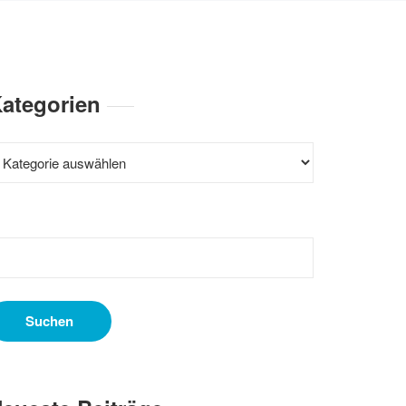
ategorien
ategorien
uchen
ach: