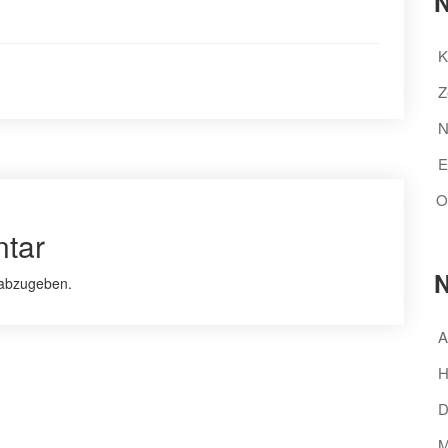
N
K
Z
N
E
O
tar
N
abzugeben.
A
H
D
M