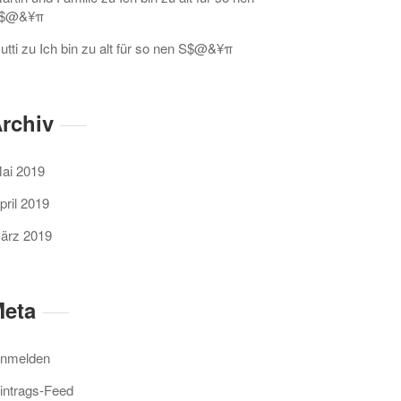
$@&¥π
utti
zu
Ich bin zu alt für so nen S$@&¥π
rchiv
ai 2019
pril 2019
ärz 2019
eta
nmelden
intrags-Feed