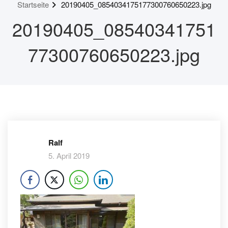
Startseite
20190405_0854034175177300760650223.jpg
20190405_08540341751
77300760650223.jpg
Ralf
5. April 2019