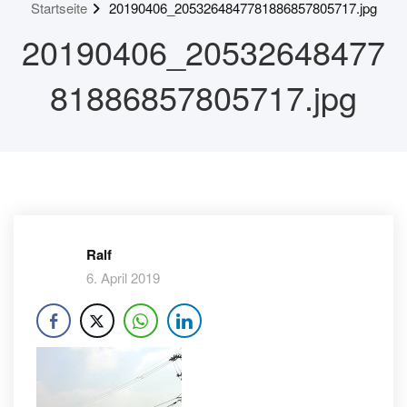
Startseite
20190406_2053264847781886857805717.jpg
20190406_20532648477
81886857805717.jpg
Ralf
6. April 2019