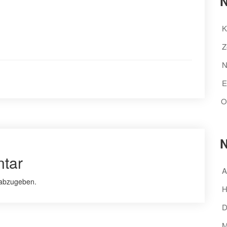
N
K
Z
N
E
O
N
tar
A
abzugeben.
H
D
M