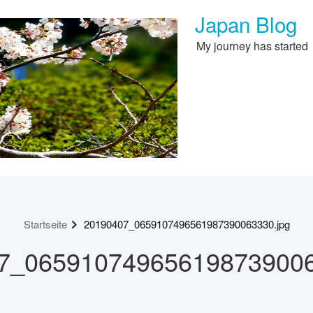
Japan Blog
My journey has started
Startseite
20190407_0659107496561987390063330.jpg
7_065910749656198739006