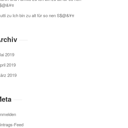
$@&¥π
utti
zu
Ich bin zu alt für so nen S$@&¥π
rchiv
ai 2019
pril 2019
ärz 2019
eta
nmelden
intrags-Feed