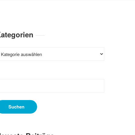
ategorien
ategorien
uchen
ach: