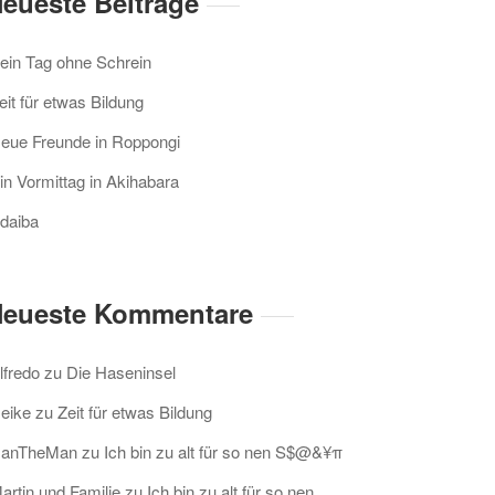
eueste Beiträge
ein Tag ohne Schrein
eit für etwas Bildung
eue Freunde in Roppongi
in Vormittag in Akihabara
daiba
eueste Kommentare
lfredo
zu
Die Haseninsel
eike
zu
Zeit für etwas Bildung
anTheMan
zu
Ich bin zu alt für so nen S$@&¥π
artin und Familie
zu
Ich bin zu alt für so nen