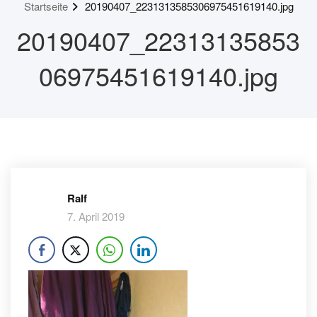
Startseite
20190407_2231313585306975451619140.jpg
20190407_22313135853
06975451619140.jpg
Ralf
7. April 2019