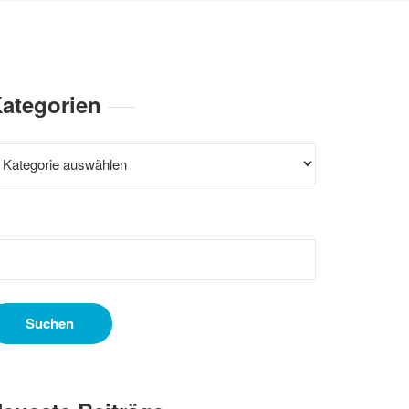
ategorien
ategorien
uchen
ach: