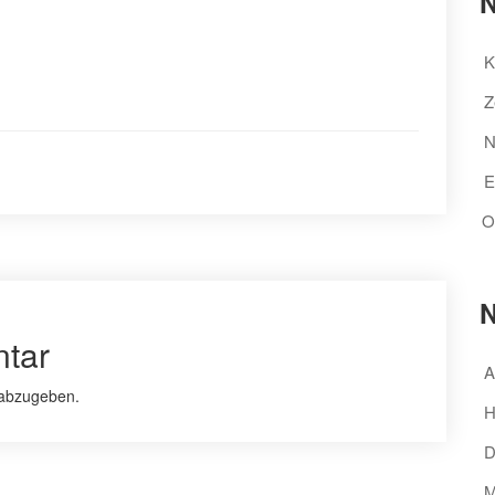
N
K
Z
N
E
O
N
tar
A
abzugeben.
H
D
M