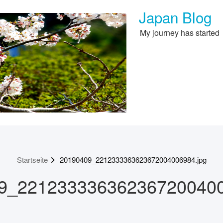
Japan Blog
My journey has started
Startseite
20190409_2212333363623672004006984.jpg
9_221233336362367200400