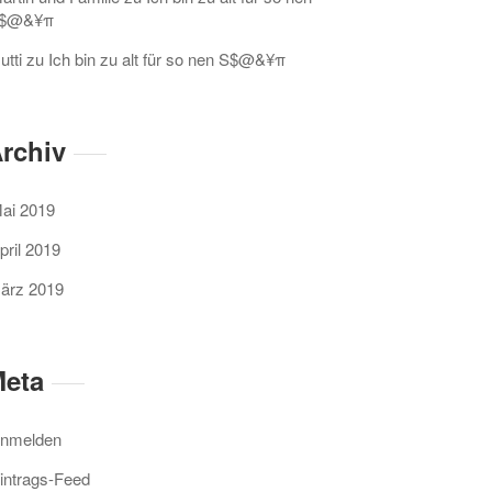
$@&¥π
utti
zu
Ich bin zu alt für so nen S$@&¥π
rchiv
ai 2019
pril 2019
ärz 2019
eta
nmelden
intrags-Feed