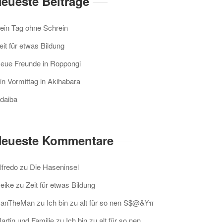
eueste Beiträge
ein Tag ohne Schrein
eit für etwas Bildung
eue Freunde in Roppongi
in Vormittag in Akihabara
daiba
eueste Kommentare
lfredo
zu
Die Haseninsel
eike
zu
Zeit für etwas Bildung
anTheMan
zu
Ich bin zu alt für so nen S$@&¥π
artin und Familie
zu
Ich bin zu alt für so nen