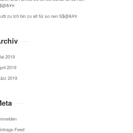
$@&¥π
utti
zu
Ich bin zu alt für so nen S$@&¥π
rchiv
ai 2019
pril 2019
ärz 2019
eta
nmelden
intrags-Feed