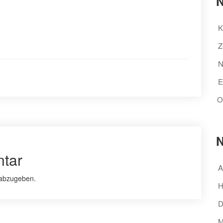
N
K
Z
N
E
O
N
tar
A
abzugeben.
H
D
M