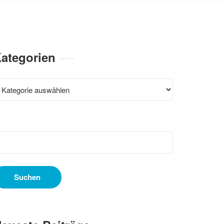
ategorien
ategorien
uchen
ach: