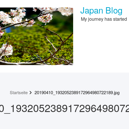
Japan Blog
My journey has started
Startseite
20190410_1932052389172964980722189.jpg
0_193205238917296498072