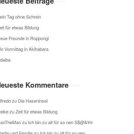
eueste Beiträge
ein Tag ohne Schrein
eit für etwas Bildung
eue Freunde in Roppongi
in Vormittag in Akihabara
daiba
eueste Kommentare
lfredo
zu
Die Haseninsel
eike
zu
Zeit für etwas Bildung
anTheMan
zu
Ich bin zu alt für so nen S$@&¥π
artin und Familie
zu
Ich bin zu alt für so nen