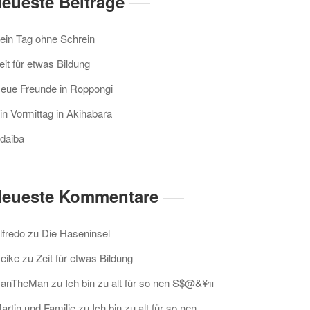
eueste Beiträge
ein Tag ohne Schrein
eit für etwas Bildung
eue Freunde in Roppongi
in Vormittag in Akihabara
daiba
eueste Kommentare
lfredo
zu
Die Haseninsel
eike
zu
Zeit für etwas Bildung
anTheMan
zu
Ich bin zu alt für so nen S$@&¥π
artin und Familie
zu
Ich bin zu alt für so nen