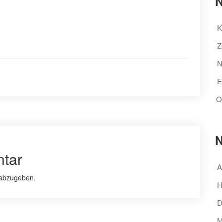
N
K
Z
N
E
O
N
tar
A
abzugeben.
H
D
M