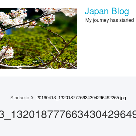
Japan Blog
My journey has started
Startseite
20190413_1320187776634304296492265.jpg
3_132018777663430429649