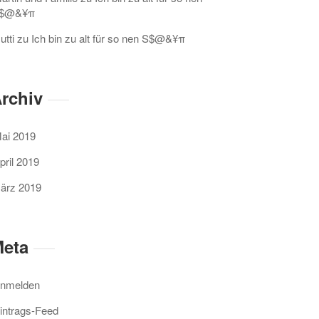
$@&¥π
utti
zu
Ich bin zu alt für so nen S$@&¥π
rchiv
ai 2019
pril 2019
ärz 2019
eta
nmelden
intrags-Feed