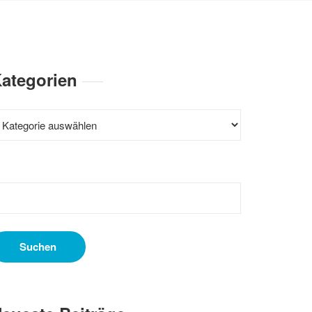
ategorien
ategorien
uchen
ach: