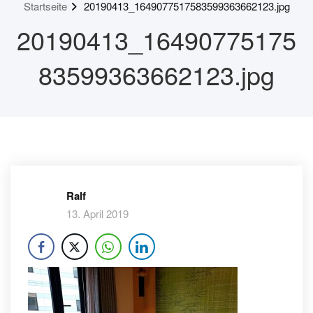
Startseite
20190413_1649077517583599363662123.jpg
20190413_16490775175
83599363662123.jpg
Ralf
13. April 2019