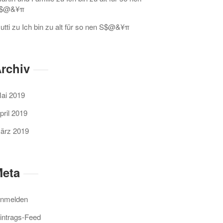
$@&¥π
utti
zu
Ich bin zu alt für so nen S$@&¥π
rchiv
ai 2019
pril 2019
ärz 2019
eta
nmelden
intrags-Feed