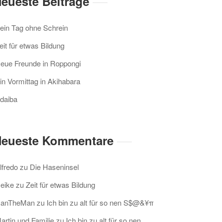
eueste Beiträge
ein Tag ohne Schrein
eit für etwas Bildung
eue Freunde in Roppongi
in Vormittag in Akihabara
daiba
eueste Kommentare
lfredo
zu
Die Haseninsel
eike
zu
Zeit für etwas Bildung
anTheMan
zu
Ich bin zu alt für so nen S$@&¥π
artin und Familie
zu
Ich bin zu alt für so nen