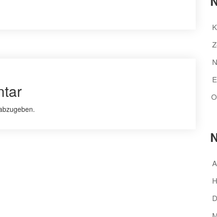
N
K
Z
N
E
tar
O
abzugeben.
N
A
H
D
M