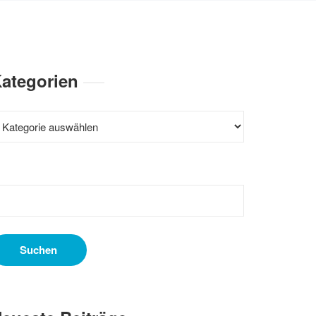
ategorien
ategorien
uchen
ach: