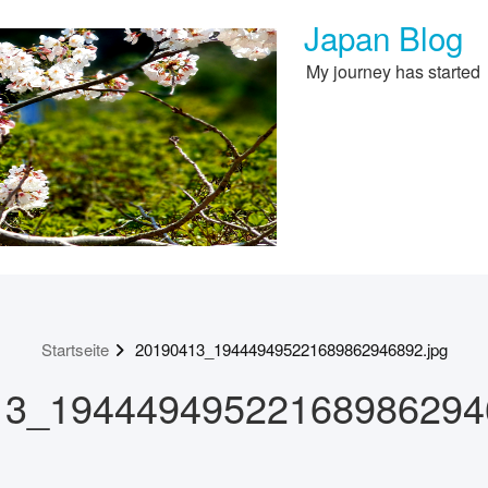
Japan Blog
My journey has started
Startseite
20190413_194449495221689862946892.jpg
13_194449495221689862946