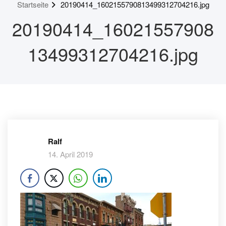
Startseite
20190414_1602155790813499312704216.jpg
20190414_16021557908
13499312704216.jpg
Ralf
14. April 2019