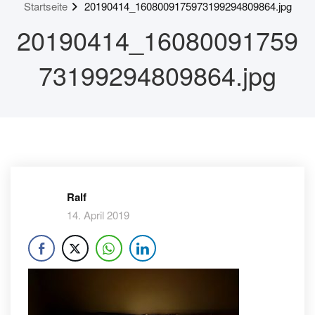
Startseite
20190414_1608009175973199294809864.jpg
20190414_16080091759
73199294809864.jpg
Ralf
14. April 2019