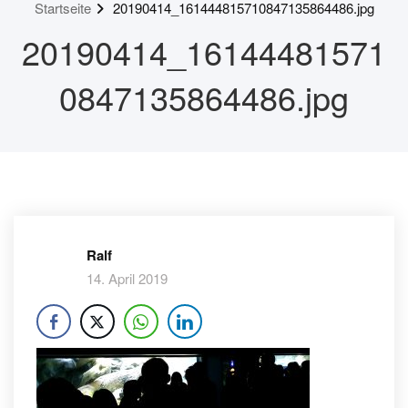
Startseite
20190414_161444815710847135864486.jpg
20190414_16144481571
0847135864486.jpg
Ralf
14. April 2019