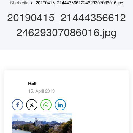
Startseite
20190415_2144435661224629307086016.jpg
20190415_21444356612
24629307086016.jpg
Ralf
15. April 2019