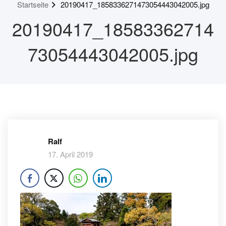
Startseite
20190417_1858336271473054443042005.jpg
20190417_18583362714
73054443042005.jpg
Ralf
17. April 2019