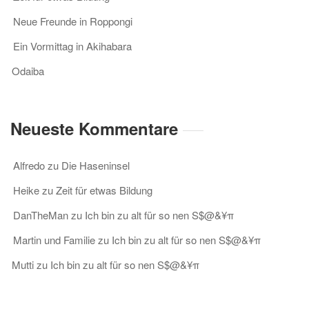
Neue Freunde in Roppongi
Ein Vormittag in Akihabara
Odaiba
Neueste Kommentare
Alfredo
zu
Die Haseninsel
Heike
zu
Zeit für etwas Bildung
DanTheMan
zu
Ich bin zu alt für so nen S$@&¥π
Martin und Familie
zu
Ich bin zu alt für so nen S$@&¥π
Mutti
zu
Ich bin zu alt für so nen S$@&¥π