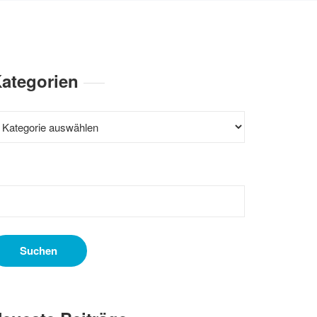
ategorien
ategorien
uchen
ach: