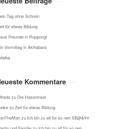
eueste Beiträge
ein Tag ohne Schrein
eit für etwas Bildung
eue Freunde in Roppongi
in Vormittag in Akihabara
daiba
eueste Kommentare
lfredo
zu
Die Haseninsel
eike
zu
Zeit für etwas Bildung
anTheMan
zu
Ich bin zu alt für so nen S$@&¥π
artin und Familie
zu
Ich bin zu alt für so nen