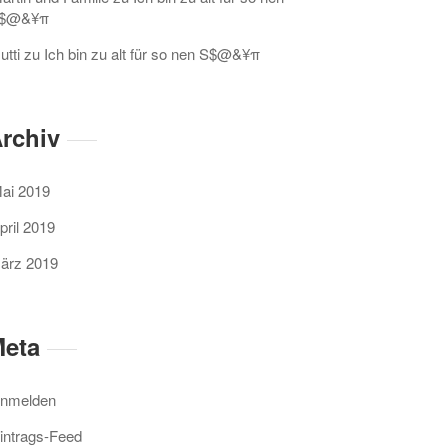
$@&¥π
utti
zu
Ich bin zu alt für so nen S$@&¥π
rchiv
ai 2019
pril 2019
ärz 2019
eta
nmelden
intrags-Feed