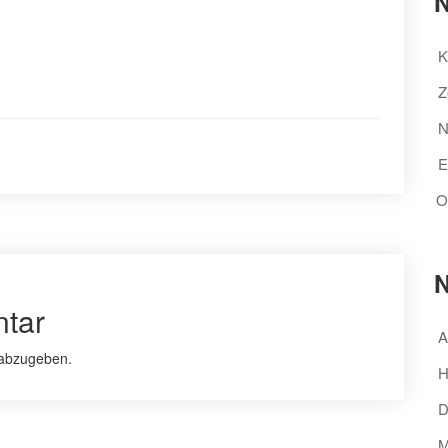
N
K
Z
N
E
O
N
tar
A
abzugeben.
H
D
M