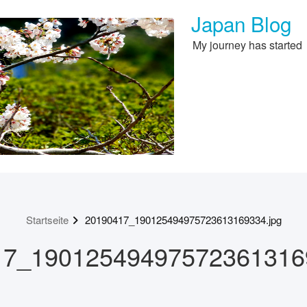
Japan Blog
My journey has started
Startseite
20190417_190125494975723613169334.jpg
17_190125494975723613169