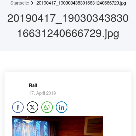
Startseite
20190417_1903034383016631240666729.jpg
20190417_19030343830
16631240666729.jpg
Ralf
17. April 2019