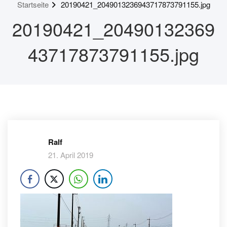
Startseite
20190421_2049013236943717873791155.jpg
20190421_20490132369
43717873791155.jpg
Ralf
21. April 2019