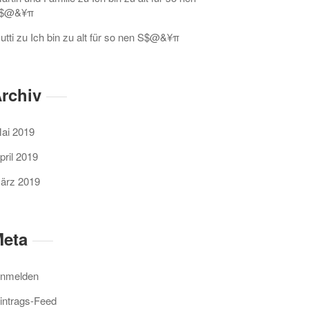
$@&¥π
utti
zu
Ich bin zu alt für so nen S$@&¥π
rchiv
ai 2019
pril 2019
ärz 2019
eta
nmelden
intrags-Feed