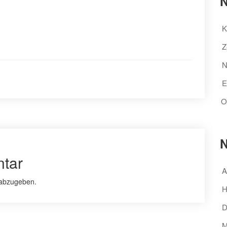
N
K
Z
N
E
O
N
tar
A
abzugeben.
H
D
M