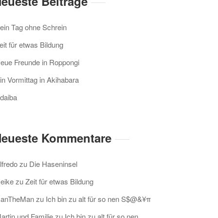
eueste Beiträge
ein Tag ohne Schrein
eit für etwas Bildung
eue Freunde in Roppongi
in Vormittag in Akihabara
daiba
eueste Kommentare
lfredo
zu
Die Haseninsel
eike
zu
Zeit für etwas Bildung
anTheMan
zu
Ich bin zu alt für so nen S$@&¥π
artin und Familie
zu
Ich bin zu alt für so nen