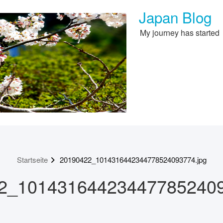
Japan Blog
My journey has started
Startseite
20190422_1014316442344778524093774.jpg
2_101431644234477852409