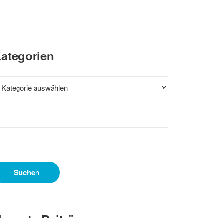
ategorien
ategorien
uchen
ach: