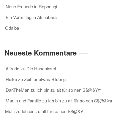
Neue Freunde in Roppongi
Ein Vormittag in Akihabara
Odaiba
Neueste Kommentare
Alfredo
zu
Die Haseninsel
Heike
zu
Zeit für etwas Bildung
DanTheMan
zu
Ich bin zu alt für so nen S$@&¥π
Martin und Familie
zu
Ich bin zu alt für so nen S$@&¥π
Mutti
zu
Ich bin zu alt für so nen S$@&¥π