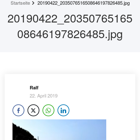
Startseite
20190422_2035076516508646197826485.jpg
20190422_20350765165
08646197826485.jpg
Ralf
22. April 2019