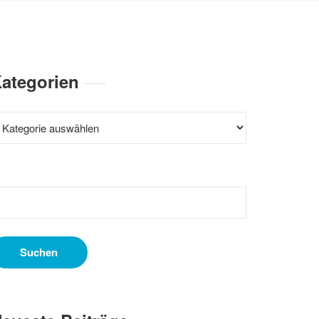
ategorien
ategorien
uchen
ach: