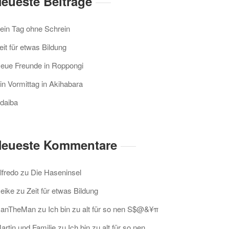
eueste Beiträge
ein Tag ohne Schrein
eit für etwas Bildung
eue Freunde in Roppongi
in Vormittag in Akihabara
daiba
eueste Kommentare
lfredo
zu
Die Haseninsel
eike
zu
Zeit für etwas Bildung
anTheMan
zu
Ich bin zu alt für so nen S$@&¥π
artin und Familie
zu
Ich bin zu alt für so nen