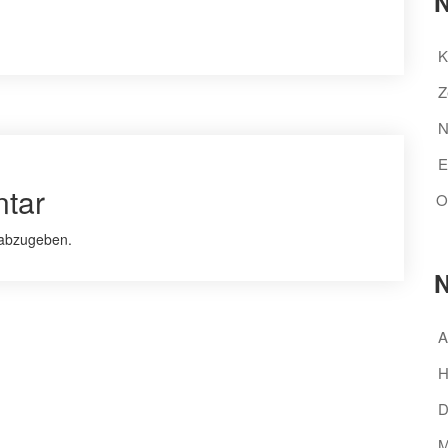
N
K
Z
N
E
tar
O
abzugeben.
N
A
H
D
M