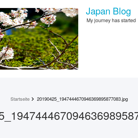
Japan Blog
My journey has started
Startseite
20190425_1947444670946369895877083.jpg
5_194744467094636989587