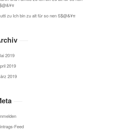
$@&¥π
utti
zu
Ich bin zu alt für so nen S$@&¥π
rchiv
ai 2019
pril 2019
ärz 2019
eta
nmelden
intrags-Feed