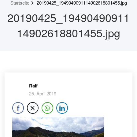
Startseite
20190425_1949049091114902618801455.jpg
20190425_19490490911
14902618801455.jpg
Ralf
25. April 2019