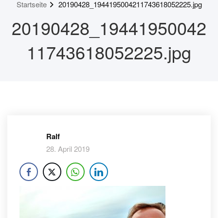
Startseite
20190428_1944195004211743618052225.jpg
20190428_19441950042
11743618052225.jpg
Ralf
28. April 2019