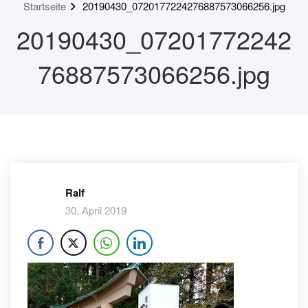
Startseite
20190430_0720177224276887573066256.jpg
20190430_07201772242
76887573066256.jpg
Ralf
30. April 2019