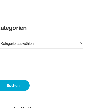
ategorien
ategorien
uchen
ach: