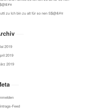
$@&¥π
utti
zu
Ich bin zu alt für so nen S$@&¥π
rchiv
ai 2019
pril 2019
ärz 2019
eta
nmelden
intrags-Feed