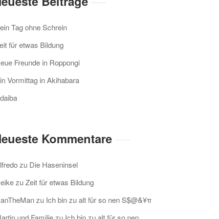
eueste Beiträge
ein Tag ohne Schrein
eit für etwas Bildung
eue Freunde in Roppongi
in Vormittag in Akihabara
daiba
eueste Kommentare
lfredo
zu
Die Haseninsel
eike
zu
Zeit für etwas Bildung
anTheMan
zu
Ich bin zu alt für so nen S$@&¥π
artin und Familie
zu
Ich bin zu alt für so nen