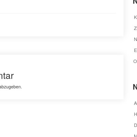
N
K
Z
N
E
O
tar
N
abzugeben.
A
H
D
M