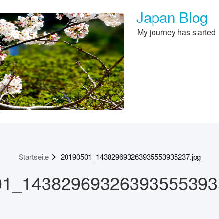
Japan Blog
My journey has started
Startseite
20190501_143829693263935553935237.jpg
01_143829693263935553935