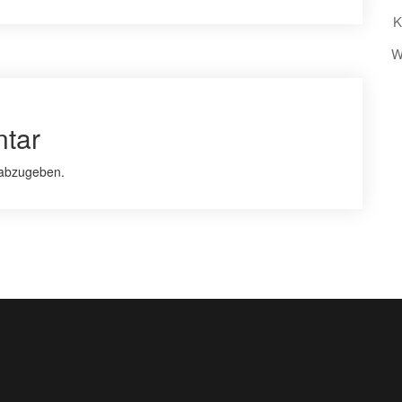
K
W
tar
abzugeben.