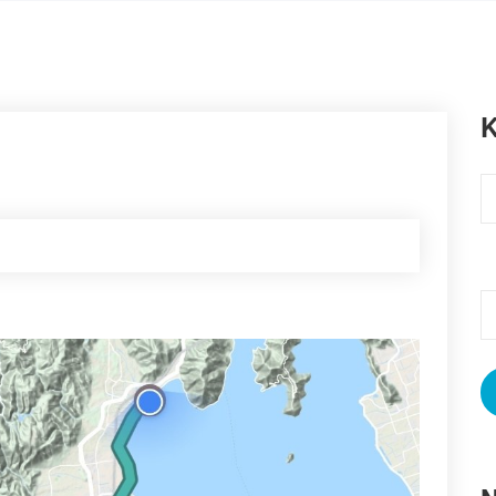
K
K
S
n