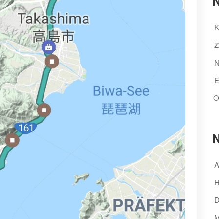
N
K
Z
N
E
O
N
A
H
D
M