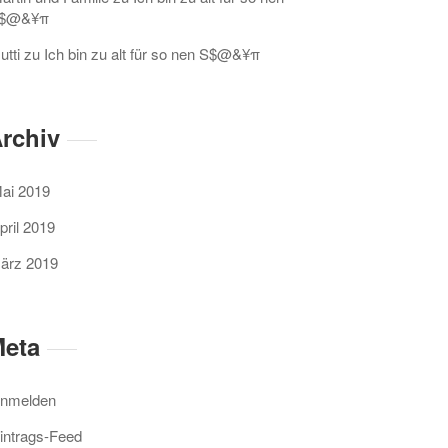
$@&¥π
utti
zu
Ich bin zu alt für so nen S$@&¥π
rchiv
ai 2019
pril 2019
ärz 2019
eta
nmelden
intrags-Feed