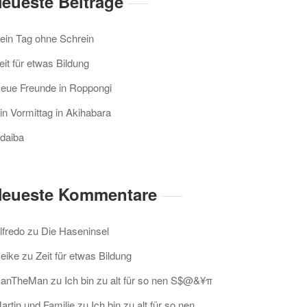
eueste Beiträge
ein Tag ohne Schrein
eit für etwas Bildung
eue Freunde in Roppongi
in Vormittag in Akihabara
daiba
eueste Kommentare
lfredo
zu
Die Haseninsel
eike
zu
Zeit für etwas Bildung
anTheMan
zu
Ich bin zu alt für so nen S$@&¥π
artin und Familie
zu
Ich bin zu alt für so nen