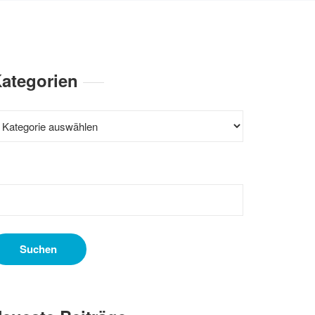
ategorien
ategorien
uchen
ach: