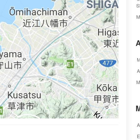
S
M
A
M
A
M
M
A
E