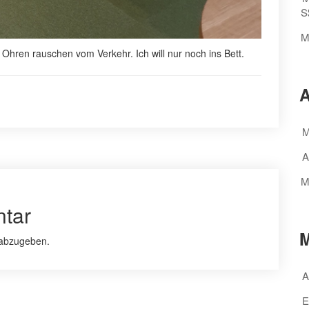
S
M
 Ohren rauschen vom Verkehr. Ich will nur noch ins Bett.
A
M
A
M
tar
M
abzugeben.
A
E