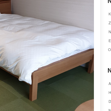
N
K
Z
N
E
O
N
A
H
D
M