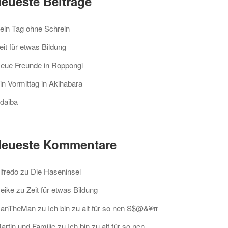
eueste Beiträge
ein Tag ohne Schrein
eit für etwas Bildung
eue Freunde in Roppongi
in Vormittag in Akihabara
daiba
eueste Kommentare
lfredo
zu
Die Haseninsel
eike
zu
Zeit für etwas Bildung
anTheMan
zu
Ich bin zu alt für so nen S$@&¥π
artin und Familie
zu
Ich bin zu alt für so nen