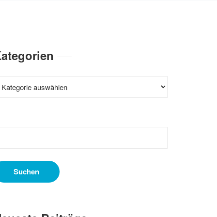
ategorien
ategorien
uchen
ach: