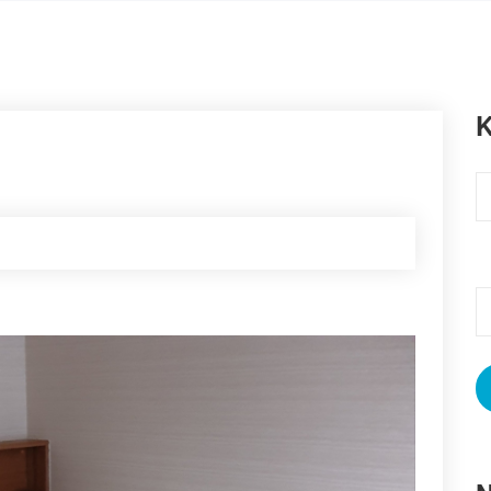
K
K
S
n