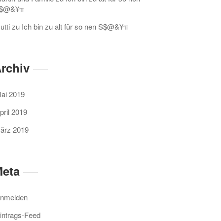
$@&¥π
utti
zu
Ich bin zu alt für so nen S$@&¥π
rchiv
ai 2019
pril 2019
ärz 2019
eta
nmelden
intrags-Feed