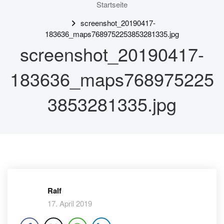
Startseite
screenshot_20190417-
183636_maps7689752253853281335.jpg
screenshot_20190417-
183636_maps768975225
3853281335.jpg
Ralf
17. April 2019